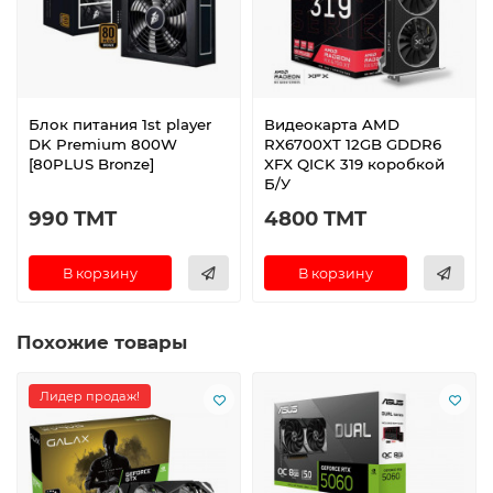
Блок питания 1st player
Видеокарта AMD
DK Premium 800W
RX6700XT 12GB GDDR6
[80PLUS Bronze]
XFX QICK 319 коробкой
Б/У
990 TMT
4800 TMT
В корзину
В корзину
Похожие товары
Лидер продаж!