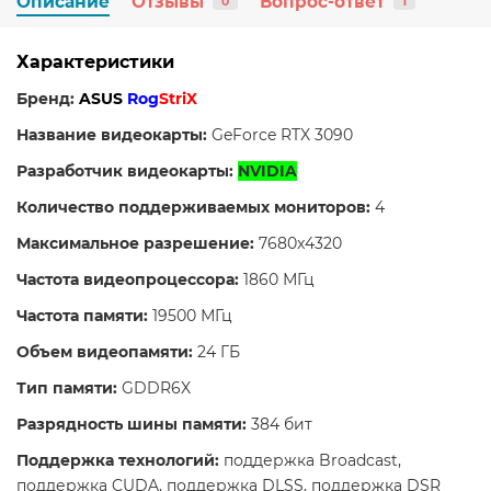
Описание
Отзывы
Вопрос-ответ
0
1
Характеристики
Бренд:
ASUS
Rog
StriX
Название видеокарты:
GeForce RTX 3090
Разработчик видеокарты:
NVIDIA
Количество поддерживаемых мониторов:
4
Максимальное разрешение:
7680x4320
Частота видеопроцессора:
1860 МГц
Частота памяти:
19500 МГц
Объем видеопамяти:
24 ГБ
Тип памяти:
GDDR6X
Разрядность шины памяти:
384 бит
Поддержка технологий:
поддержка Broadcast,
поддержка CUDA, поддержка DLSS, поддержка DSR