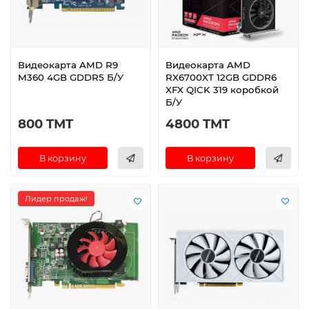
Видеокарта AMD R9
Видеокарта AMD
M360 4GB GDDR5 Б/У
RX6700XT 12GB GDDR6
XFX QICK 319 коробкой
Б/У
800 TMT
4800 TMT
В корзину
В корзину
Лидер продаж!