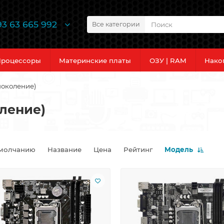
93 63 665 992
Все категории
роцессоры
Материнские платы
ОЗУ | RAM
Нако
 поколение)
оление)
молчанию
Название
Цена
Рейтинг
Модель