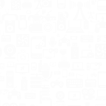
Клавиатура мышь и
Кабель AUX 3.
наушники
papa to RCAx2 
проводные T-Wolf
1.5m LUX
TF800 LED RU/ENG
Пол города
А это eng/rus или
перерыл.Почти 
только eng Admin:
нет,а если есть т
Есть два варианта, с
конченный
русским языком и
Китай.Этот же п
без...
шик,подключил и
Подробнее
Хочу пк
30.01.2024
Денис Коробов
06.
скидка: 60 TMT
Ваша скидка: 250 TMT
 продаж!