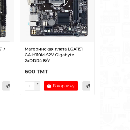
1 /
Материнская плата LGA1151
GA-H110M-S2V Gigabyte
2xDDR4 Б/У
600 TMT
В корзину