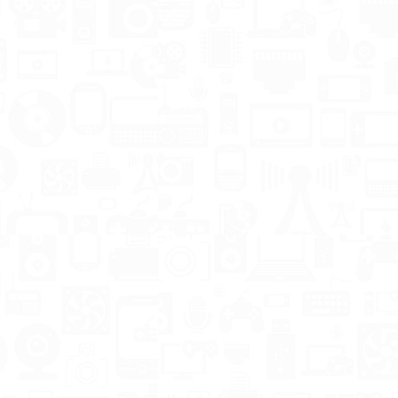
 питания ATX 550W 1st
Видеокарта NVIDIA RTX50
r
8GB GDDR7 Palit OC Whit
420 TMT
7250 TMT
MT
7500 TMT
В корзину
В корзину