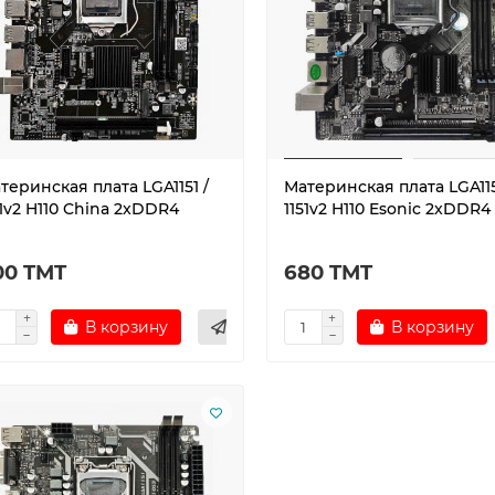
теринская плата LGA1151 /
Материнская плата LGA115
51v2 H110 China 2xDDR4
1151v2 H110 Esonic 2xDDR4
00 TMT
680 TMT
В корзину
В корзину