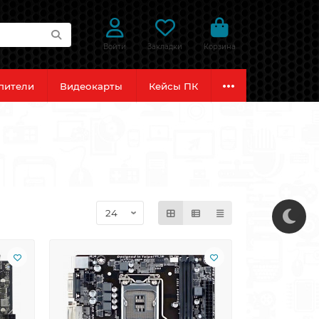
Войти
Закладки
Корзина
пители
Видеокарты
Кейсы ПК