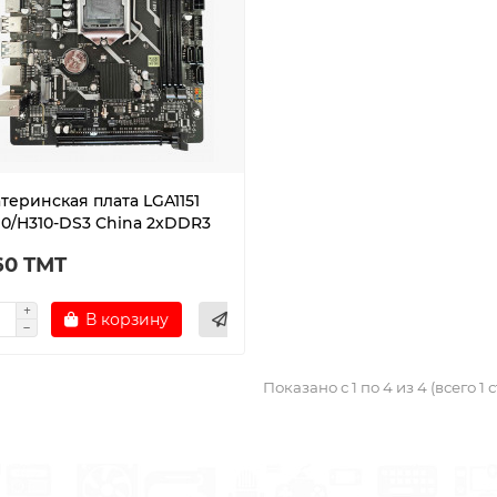
теринская плата LGA1151
10/H310-DS3 China 2xDDR3
60 TMT
В корзину
Показано с 1 по 4 из 4 (всего 1