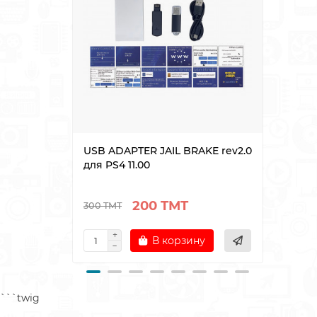
USB ADAPTER JAIL BRAKE rev2.0
Блок
для PS4 11.00
playe
200 TMT
300 TMT
480 T
В корзину
```twig