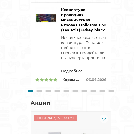
Клавиатура
проводная
механическая
игровая Onikuma G52
(Tea axis) 82key black
Идеальная бюджетная
клавиатура. Печатал с
неё также хотел
спросить продаёте ли
вы пуллеры просто на
..
Подробнее
Керим Гурбанназаров
06.06.2026
Акции
Ваша скидка: 100 TMT
Ваша 
Лидер