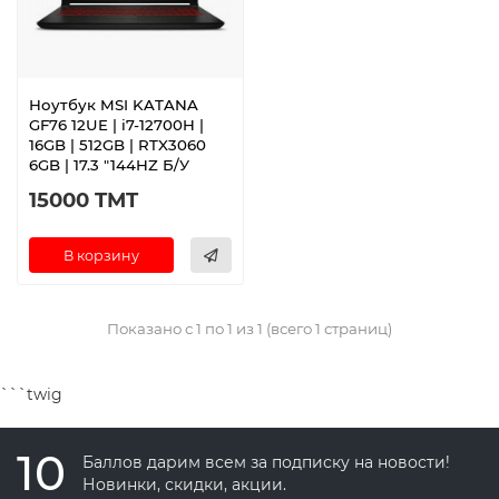
Ноутбук MSI KATANA
GF76 12UE | i7-12700H |
16GB | 512GB | RTX3060
6GB | 17.3 "144HZ Б/У
15000 TMT
В корзину
Показано с 1 по 1 из 1 (всего 1 страниц)
```twig
10
Баллов дарим всем за подписку на новости!
Новинки, скидки, акции.