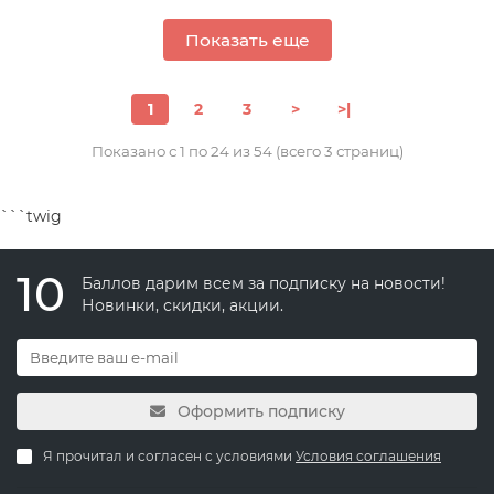
Показать еще
1
2
3
>
>|
Показано с 1 по 24 из 54 (всего 3 страниц)
```twig
10
Баллов дарим всем за подписку на новости!
Новинки, скидки, акции.
Оформить подписку
Я прочитал и согласен с условиями
Условия соглашения