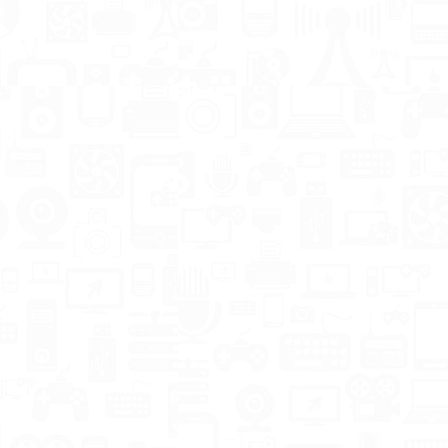
через пульт,
возможность
синхрониз..
Подробнее
Керим
13.11.2025
Deviant X
11.0
скидка: 60 TMT
Ваша скидка: 250 TMT
 продаж!