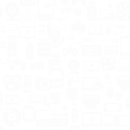
Кулер процессорный
Комплект куле
Intel 73Вт
12см RGB 6 шт д
корпуса +
Советую всем, там
контроллер с
термопаста уже
пультом
нанесена надо просто
нажать и закрутить и
Они имеют
всё...
синхронизацию
Asus Aura? Admi
контролируютс