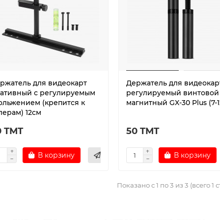
ржатель для видеокарт
Держатель для видеокар
ативный с регулируемым
регулируемый винтовой
ольжением (крепится к
магнитный GX-30 Plus (7-
лерам) 12см
0 TMT
50 TMT
В корзину
В корзину
Показано с 1 по 3 из 3 (всего 1 