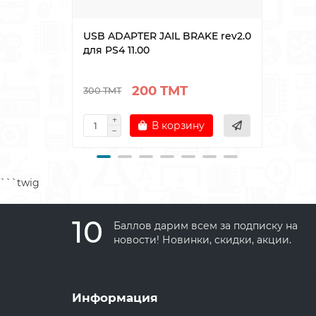
USB ADAPTER JAIL BRAKE rev2.0
Блок
для PS4 11.00
playe
200 TMT
300 TMT
480 T
В корзину
```twig
10
Баллов дарим всем за подписку на
новости! Новинки, скидки, акции.
Информация