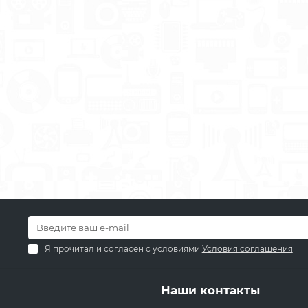
 питания ATX 550W 1st
Видеокарта NVIDIA RTX50
r
8GB GDDR7 Palit OC Whit
420 TMT
7250 TMT
MT
7500 TMT
В корзину
В корзину
Я прочитал и согласен с условиями
Условия соглашения
Наши контакты