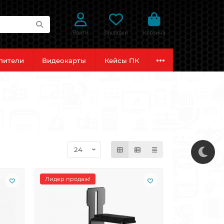
Войти
Закладки
Корзина
пители
Видеокарты
Кейсы ПК
Лидер продаж!