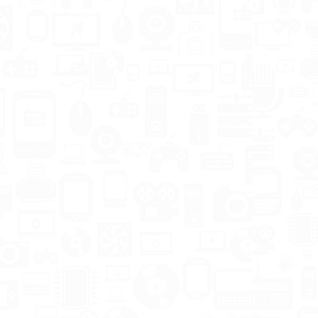
ров
Кабель AUX 3.5mm
ля
papa to RCAx2 papa
1.5m LUX
Пол города
перерыл.Почти нигде
нет,а если есть то
 с
конченный
n: Они
Китай.Этот же просто
я
шик,подключил и сра..