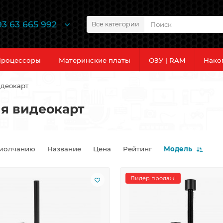
93 63 665 992
Все категории
роцессоры
Материнские платы
ОЗУ | RAM
Нако
идеокарт
я видеокарт
молчанию
Название
Цена
Рейтинг
Модель
Лидер продаж!