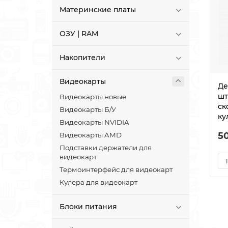
Материнские платы
ОЗУ | RAM
Накопители
Видеокарты
Де
шт
Видеокарты новые
ск
Видеокарты Б/У
ку
Видеокарты NVIDIA
5
Видеокарты AMD
Подставки держатели для
видеокарт
Термоинтерфейс для видеокарт
Кулера для видеокарт
Блоки питания