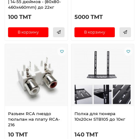
| 14-55 дюймов - (80x80-
460x460mm) до 22кг
100 TMT
5000 TMT
В корзину
В корзину
Разъем RCA гнездо
Полка для тюнера
тюльпан на плату RCA-
10x20см STB105 до 10кг
216
10 TMT
140 TMT