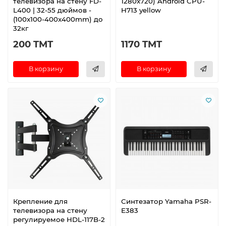
телевизора на стену FD-
1280x720) Android CPU-
L400 | 32-55 дюймов -
H713 yellow
(100x100-400x400mm) до
32кг
200 TMT
1170 TMT
В корзину
В корзину
Крепление для
Синтезатор Yamaha PSR-
телевизора на стену
E383
регулируемое HDL-117B-2