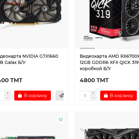
деокарта NVIDIA GTX1660
Видеокарта AMD RX6700
B Galax Б/У
12GB GDDR6 XFX QICK 319
коробкой Б/У
400 TMT
4800 TMT
В корзину
В корзину