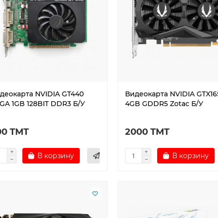
Клавиатура
Блок питания A
беспроводная
600W 1st player
механическая
Хорошая блок
игровая 1ST PLAYER
питания? Для Rx
NEO87 ENG/RU
Ezber Admin: Арл
деокарта NVIDIA GT440
Видеокарта NVIDIA GTX16
Друг купил эту
да идеальный Б
GA 1GB 128BIT DDR3 Б/У
4GB GDDR5 Zotac Б/У
клавиатуру, по цене
питания для да
качеству очень
карты..
хорошая, тайпинг
Подробнее
достойный, качество
00 TMT
2000 TMT
пластика на у..
Подробнее
В корзину
В корзину
Тимур ZxcFar
12.07.2026
Арлок
07.08.2