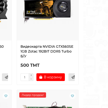
TX
Клавиатура мышь и
наушники
проводные T-Wolf
TF800 LED RU/ENG
 580?
ок ,
Здрайствуйте! Это
50
Видеокарта NVIDIA GTX560SE
лок
цена за комплект?
1GB Zotac 192BIT DDR5 Turbo
нной
Admin: Здравствуйте,
да..
Б/У
500 TMT
В корзину
023
Arslan Nuryýew
17.07.2024
Лидер продаж!