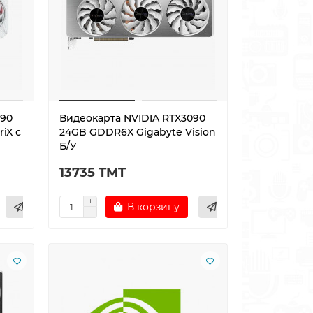
090
Видеокарта NVIDIA RTX3090
iX с
24GB GDDR6X Gigabyte Vision
Б/У
13735 TMT
В корзину