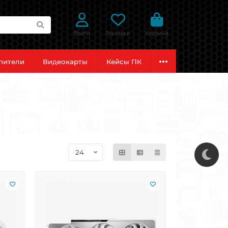
Войти
Закладки
Корзина
пители
Видеокарты
Кейсы ПК