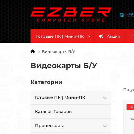
+9
Готовые ПК | Мини-ПК
Акции
П
Видеокарты Б/У
Видеокарты Б/У
Категории
По у
Готовые ПК | Мини-ПК
Ли
Каталог Товаров
Процессоры