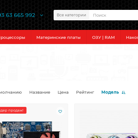
93 63 665 992
Все категории
роцессоры
Материнские платы
ОЗУ | RAM
Нако
молчанию
Название
Цена
Рейтинг
Модель
дер продаж!