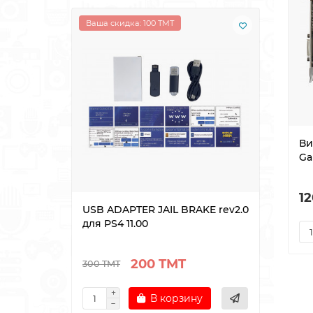
Ваша скидка: 100 TMT
Ваша 
Лидер
Ви
Ga
1
USB ADAPTER JAIL BRAKE rev2.0
Блок
для PS4 11.00
playe
200 TMT
300 TMT
480 T
В корзину