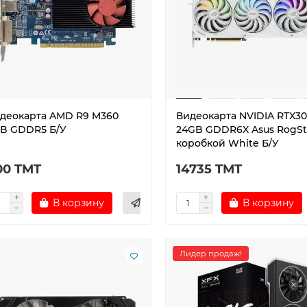
деокарта AMD R9 M360
Видеокарта NVIDIA RTX3
B GDDR5 Б/У
24GB GDDR6X Asus RogStr
коробкой White Б/У
00 TMT
14735 TMT
В корзину
В корзину
Лидер продаж!