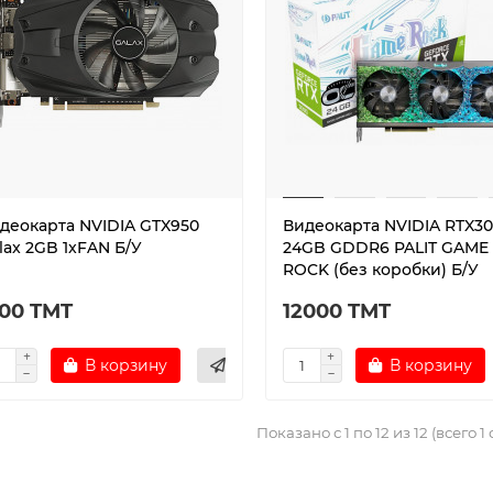
скидка: 60 TMT
Ваша скидка: 250 TMT
 продаж!
деокарта NVIDIA GTX950
Видеокарта NVIDIA RTX3
lax 2GB 1xFAN Б/У
24GB GDDR6 PALIT GAME
ROCK (без коробки) Б/У
200 TMT
12000 TMT
 питания ATX 550W 1st
Видеокарта NVIDIA RTX50
r
8GB GDDR7 Palit OC Whit
В корзину
В корзину
420 TMT
7250 TMT
MT
7500 TMT
Показано с 1 по 12 из 12 (всего 1
В корзину
В корзину