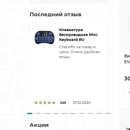
Последний отзыв
Клавиатура
беспроводная Mini
Keyboard RU
Спасибо за товар и
цену. Очень удобная
Ви
вещь..
EV
3
bat
27.12.2024
Акции