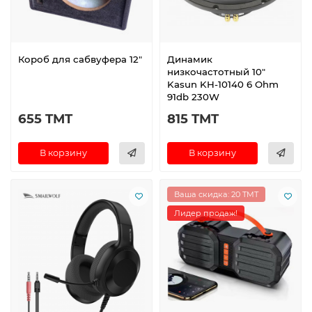
Короб для сабвуфера 12"
Динамик
низкочастотный 10"
Kasun KH-10140 6 Ohm
91db 230W
655 TMT
815 TMT
В корзину
В корзину
Ваша скидка: 20 TMT
Лидер продаж!