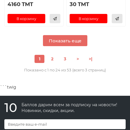
4160 TMT
30 TMT
В корзину
В корзину
Показать еще
1
2
3
>
>|
Показано с 1 по 24 из 53 (всего 3 страниц)
```twig
10
Баллов дарим всем за подписку на новости!
Новинки, скидки, акции.