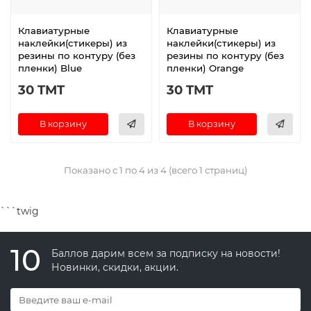
Клавиатурные
Клавиатурные
наклейки(стикеры) из
наклейки(стикеры) из
резины по контуру (без
резины по контуру (без
пленки) Blue
пленки) Orange
30 TMT
30 TMT
В корзину
В корзину
Показано с 1 по 4 из 4 (всего 1 страниц)
```twig
10
Баллов дарим всем за подписку на новости!
Новинки, скидки, акции.