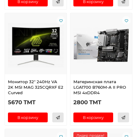
В корзину
В корзину
Монитор 32" 240Hz VA
Материнская плата
2K MSI MAG 325CQRXF E2
LGA1700 B760M-A II PRO
Curved
MSI 4xDDR4
5670 TMT
2800 TMT
В корзину
В корзину
Лидер продаж!