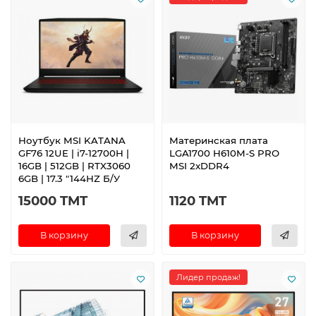
Ноутбук MSI KATANA
Материнская плата
GF76 12UE | i7-12700H |
LGA1700 H610M-S PRO
16GB | 512GB | RTX3060
MSI 2xDDR4
6GB | 17.3 "144HZ Б/У
15000 TMT
1120 TMT
В корзину
В корзину
Лидер продаж!