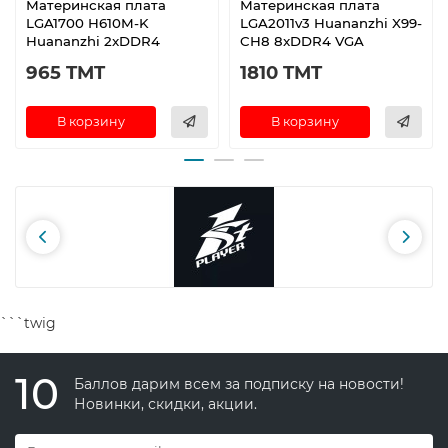
Материнская плата
Материнская плата
LGA1700 H610M-K
LGA2011v3 Huananzhi X99-
Huananzhi 2xDDR4
CH8 8xDDR4 VGA
965 TMT
1810 TMT
В корзину
В корзину
```twig
10
Баллов дарим всем за подписку на новости!
Новинки, скидки, акции.