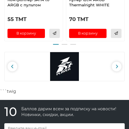
ARGB с пультом
Thermalright WHITE
55 TMT
70 TMT
В корзину
В корзину
```twig
10
Баллов дарим всем за подписку на новости!
Новинки, скидки, акции.