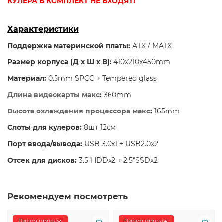
КУЛЕРА
В КОМПЛЕКТ НЕ ВХОДЯТ!
Характеристики
Поддержка материнской платы:
ATX / MATX
Размер корпуса (Д х Ш х В):
410х210х450mm
Материал:
0.5mm SPCC + Tempered glass
Длина видеокарты макс
:
360mm
Высота охлаждения процессора макс
:
165mm
Слоты для кулеров:
8шт 12см
Порт ввода/вывода:
USB 3.0х1 + USB2.0х2
Отсек для дисков:
3.5"HDDх2 + 2.5"SSDх2
Рекомендуем посмотреть
Лидер продаж!
Лидер продаж!