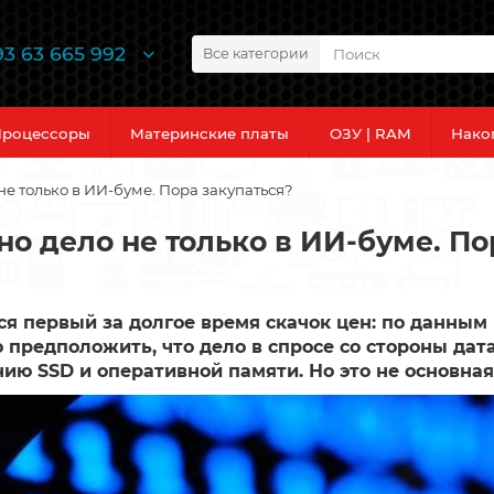
93 63 665 992
Все категории
роцессоры
Материнские платы
ОЗУ | RAM
Нако
 не только в ИИ-буме. Пора закупаться?
но дело не только в ИИ-буме. По
я первый за долгое время скачок цен: по данным
 предположить, что дело в спросе со стороны дат
ию SSD и оперативной памяти. Но это не основная