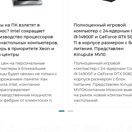
ы на ПК взлетят в
Полноценный игровой
мос? Intel сокращает
компьютер с 24-ядерным 
изводство процессоров
i9-14900F и GeForce RTX 5
 настольных компьютеров,
Ti в корпусе размером с б
ерь в приоритете Xeon и
питания. Представлен
а-центры
Kinupute MV10
т цен на персональные
Полноценный игровой
пьютеры в ближайшие
компьютер с 24-ядерным Co
цы будет связан не только с
i9-14900F и GeForce RTX 5060
орожанием памяти. Как
корпусе размером с блок
ила Intel, компания
питания. Представлен Kinup
ераспределяет
MV10Компания Msecore выв
изводственные мощности
на рынок новый компактны
х фабрик от клиентских п..
настольный..