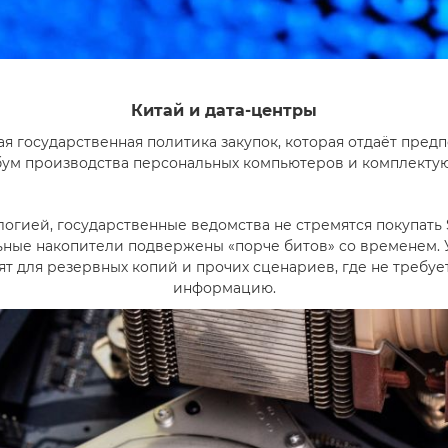
Китай и дата-центры
ая государственная политика закупок, которая отдаёт пре
бум производства персональных компьютеров и комплектую
огией, государственные ведомства не стремятся покупать 
льные накопители подвержены «порче битов» cо временем. У
т для резервных копий и прочих сценариев, где не требуе
информацию.