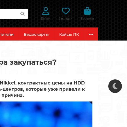
Войти
Закладки
Корзина
пители
Видеокарты
Кейсы ПК
ра закупаться?
 Nikkei, контрактные цены на HDD
а-центров, которые уже привели к
 причина.