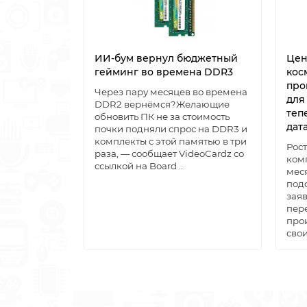
ИИ-бум вернул бюджетный
Цен
гейминг во времена DDR3
кос
про
Через пару месяцев во времена
для
DDR2 вернёмся?Желающие
теп
обновить ПК не за стоимость
дат
почки подняли спрос на DDR3 и
комплекты с этой памятью в три
Рос
раза, — сообщает VideoCardz со
ком
ссылкой на Board ..
меся
под
заяв
пер
про
свои