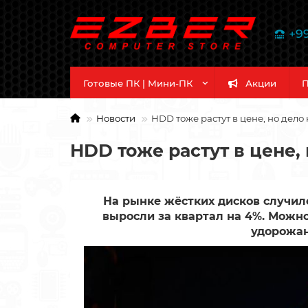
+9
Готовые ПК | Мини-ПК
Акции
П
Новости
HDD тоже растут в цене, но дело
HDD тоже растут в цене, 
На рынке жёстких дисков случилс
выросли за квартал на 4%. Можно
удорожан