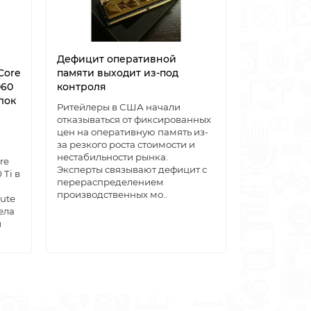
Дефицит оперативной
Клиент Ste
Core
памяти выходит из-под
битный
060
контроля
Компания Va
лок
клиент Stea
Ритейлеры в США начали
перешёл на
отказываться от фиксированных
архитектуру
цен на оперативную память из-
системах Wi
за резкого роста стоимости и
11. Начиная 
нестабильности рынка.
re
32‑битные 
Эксперты связывают дефицит с
 Ti в
боль..
перераспределением
производственных мо..
ute
ела
й