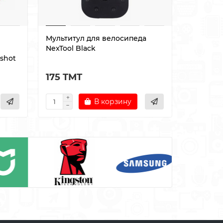
Мультитул для велосипеда
Тестер д
NexTool Black
RJ11 Blac
gshot
175 TMT
35 TMT
В корзину