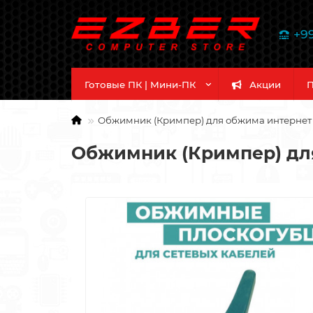
+9
Готовые ПК | Мини-ПК
Акции
П
Обжимник (Кримпер) для обжима интернет к
Обжимник (Кримпер) для