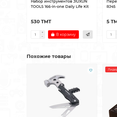
Набор инструментов JIUXUN
Пере
TOOLS 166-in-one Daily Life Kit
RJ45
530 TMT
5 T
В корзину
Похожие товары
Лидер