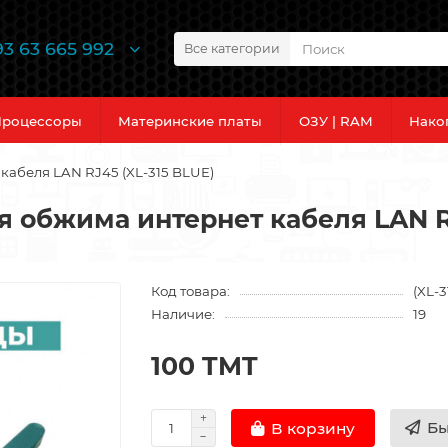
93 63 665 992
Все категории
роцессоры
Материнские платы
ОЗУ | RAM
Нако
абеля LAN RJ45 (XL-315 BLUE)
 обжима интернет кабеля LAN RJ
Код товара:
(XL-
Наличие:
19
100 TMT
Бы
В корзину