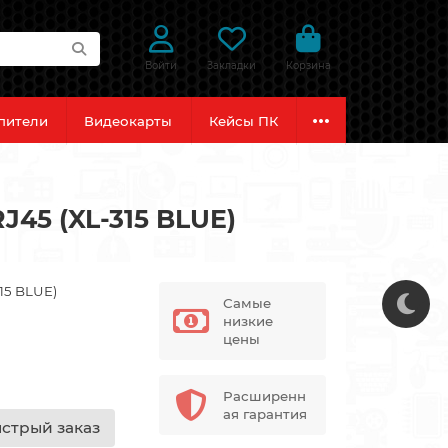
Войти
Закладки
Корзина
пители
Видеокарты
Кейсы ПК
45 (XL-315 BLUE)
315 BLUE)
Самые
низкие
цены
Расширенн
ая гарантия
стрый заказ