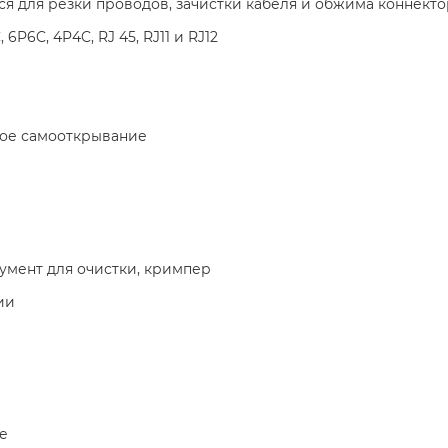
для резки проводов, зачистки кабеля и обжима коннекторо
P6C, 4P4C, RJ 45, RJ11 и RJ12
рое самооткрывание
румент для очистки, кримпер
ии
е