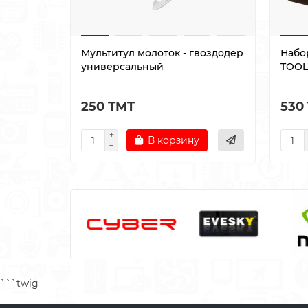
Мультитул молоток - гвоздодер
Набо
универсальный
TOOLS
250 TMT
530
В корзину
```twig