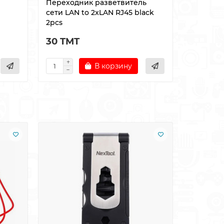
Переходник разветвитель
Тестер д
сети LAN to 2xLAN RJ45 black
RJ11 Blac
2pcs
30 TMT
35 TMT
В корзину
Лидер пр