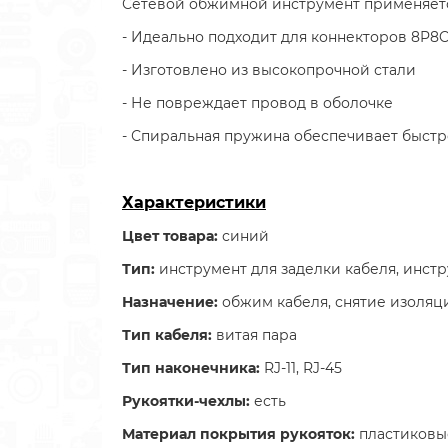
Сетевой обжимной инструмент применяется 
- Идеально подходит для коннекторов 8P8C, 6
- Изготовлено из высокопрочной стали
- Не повреждает провод в оболочке
- Спиральная пружина обеспечивает быст
Характеристики
Цвет товара:
синий
Тип:
инструмент для заделки кабеля, инст
Назначение:
обжим кабеля, снятие изоляц
Тип кабеля:
витая пара
Тип наконечника:
RJ-11, RJ-45
Рукоятки-чехлы:
есть
Материал покрытия рукояток:
пластиковы