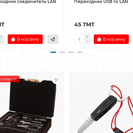
ходник соединитель LAN
Переходник USB to LAN
MT
45 TMT
В корзину
В корзину
 продаж!