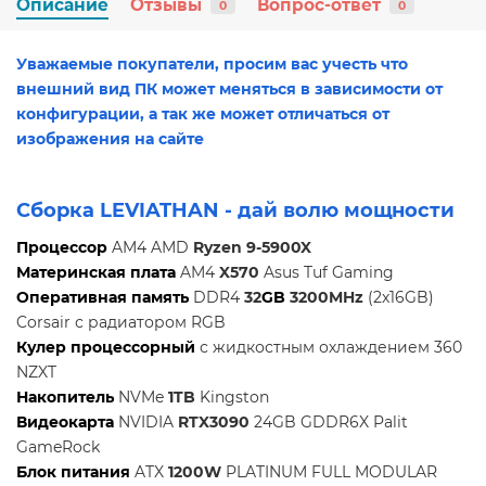
Описание
Отзывы
Вопрос-ответ
0
0
Уважаемые покупатели, просим вас учесть что
внешний вид ПК может меняться в зависимости от
конфигурации, а так же может отличаться от
изображения на сайте
Сборка
LEVIATHAN
- дай волю мощности
Процессор
AM4 AMD
Ryzen 9-5900X
Материнская плата
AM4
X570
Asus Tuf Gaming
Оперативная память
DDR4
32
GB
3200MHz
(2x16GB)
Corsair с радиатором RGB
Кулер процессорный
с жидкостным охлаждением 360
NZXT
Накопитель
NVMe
1TB
Kingston
Видеокарта
NVIDIA
RTX3090
24GB GDDR6X Palit
GameRock
Блок питания
ATX
1200W
PLATINUM FULL MODULAR