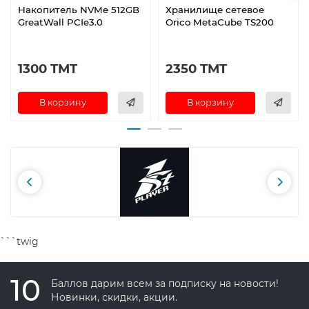
Накопитель NVMe 512GB
Хранилище сетевое
GreatWall PCIe3.0
Orico MetaCube TS200
1300 TMT
2350 TMT
В корзину
В корзину
```twig
10
Баллов дарим всем за подписку на новости!
Новинки, скидки, акции.