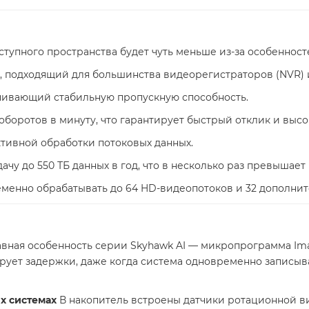
ступного пространства будет чуть меньше из-за особенност
, подходящий для большинства видеорегистраторов (NVR) 
спечивающий стабильную пропускную способность.
оборотов в минуту, что гарантирует быстрый отклик и высо
тивной обработки потоковых данных.
ачу до 550 ТБ данных в год, что в несколько раз превышае
менно обрабатывать до 64 HD-видеопотоков и 32 дополнит
вная особенность серии Skyhawk AI — микропрограмма Ima
ует задержки, даже когда система одновременно записыва
х системах
В накопитель встроены датчики ротационной ви