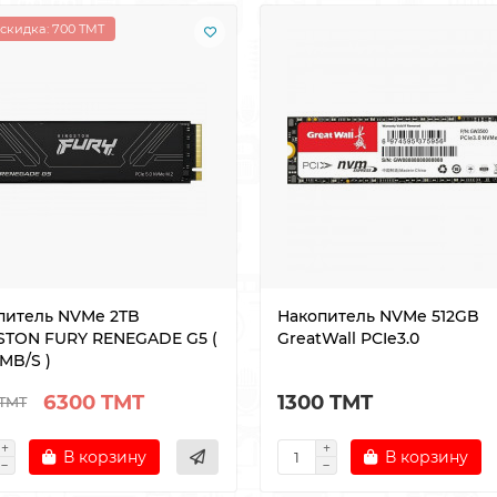
скидка: 700 TMT
питель NVMe 2TB
Накопитель NVMe 512GB
STON FURY RENEGADE G5 (
GreatWall PCIe3.0
MB/S )
6300 TMT
1300 TMT
TMT
В корзину
В корзину