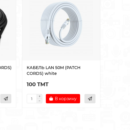
ORDS)
КАБЕЛЬ LAN 50М (PATCH
Накопит
CORDS) white
PURPLE (
100 TMT
1400 T
В корзину