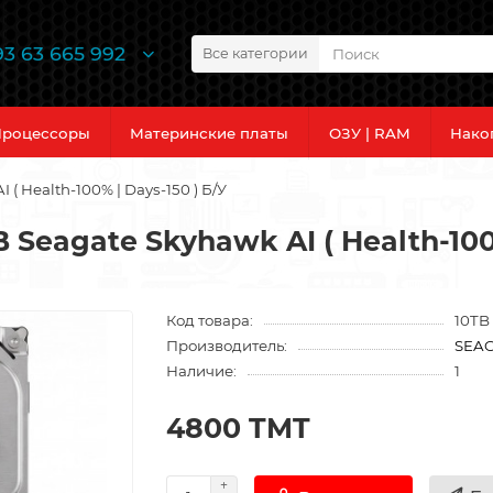
93 63 665 992
Все категории
роцессоры
Материнские платы
ОЗУ | RAM
Нако
( Health-100% | Days-150 ) Б/У
 Seagate Skyhawk AI ( Health-100%
Код товара:
10TB
Производитель:
SEA
Наличие:
1
4800 TMT