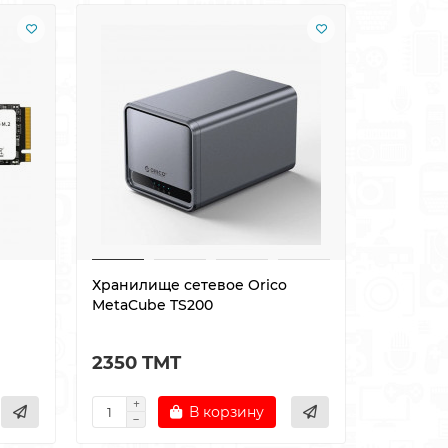
Хранилище сетевое Orico
Корпус 
MetaCube TS200
USB3.1 O
2350 TMT
255 TM
В корзину