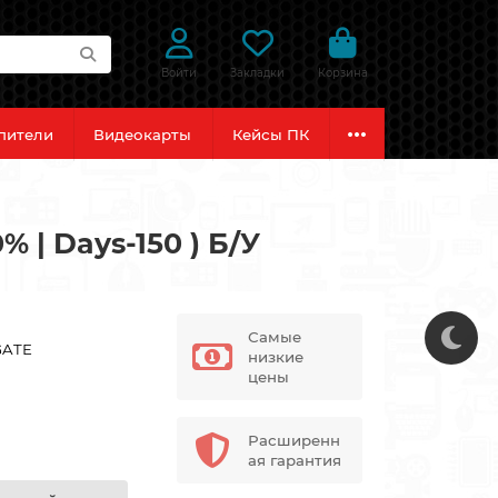
Войти
Закладки
Корзина
пители
Видеокарты
Кейсы ПК
 | Days-150 ) Б/У
Самые
GATE
низкие
цены
Расширенн
ая гарантия