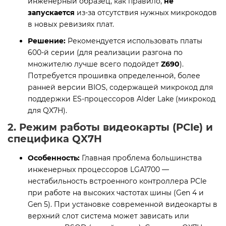
инженерный образец, как правило,
не
запускается
из-за отсутствия нужных микрокодов
в новых ревизиях плат.
Решение:
Рекомендуется использовать платы
600-й серии (для реализации разгона по
множителю лучше всего подойдет
Z690
).
Потребуется прошивка определенной, более
ранней версии BIOS, содержащей микрокод для
поддержки ES-процессоров Alder Lake (микрокод
для QX7H).
2. Режим работы видеокарты (PCIe) и
специфика QX7H
Особенность:
Главная проблема большинства
инженерных процессоров LGA1700 —
нестабильность встроенного контроллера PCIe
при работе на высоких частотах шины (Gen 4 и
Gen 5). При установке современной видеокарты в
верхний слот система может зависать или