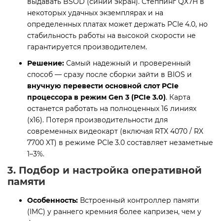
выдавать BSOD (синий экран). Степпинг QX7H в
некоторых удачных экземплярах и на
определенных платах может держать PCIe 4.0, но
стабильность работы на высокой скорости не
гарантируется производителем.
Решение:
Самый надежный и проверенный
способ — сразу после сборки зайти в BIOS и
внучную перевести основной слот PCIe
процессора в режим Gen 3 (PCIe 3.0)
. Карта
останется работать на полноценных 16 линиях
(x16). Потеря производительности для
современных видеокарт (включая RTX 4070 / RX
7700 XT) в режиме PCIe 3.0 составляет незаметные
1–3%.
3. Подбор и настройка оперативной
памяти
Особенность:
Встроенный контроллер памяти
(IMC) у раннего кремния более капризен, чем у