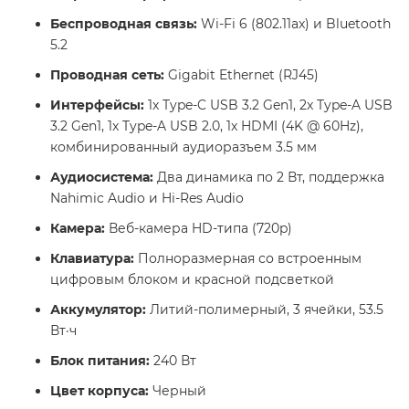
Беспроводная связь:
Wi-Fi 6 (802.11ax) и Bluetooth
5.2
Проводная сеть:
Gigabit Ethernet (RJ45)
Интерфейсы:
1x Type-C USB 3.2 Gen1, 2x Type-A USB
3.2 Gen1, 1x Type-A USB 2.0, 1x HDMI (4K @ 60Hz),
комбинированный аудиоразъем 3.5 мм
Аудиосистема:
Два динамика по 2 Вт, поддержка
Nahimic Audio и Hi-Res Audio
Камера:
Веб-камера HD-типа (720p)
Клавиатура:
Полноразмерная со встроенным
цифровым блоком и красной подсветкой
Аккумулятор:
Литий-полимерный, 3 ячейки, 53.5
Вт·ч
Блок питания:
240 Вт
Цвет корпуса:
Черный