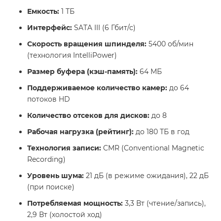
Емкость:
1 ТБ
Интерфейс:
SATA III (6 Гбит/с)
Скорость вращения шпинделя:
5400 об/мин
(технология IntelliPower)
Размер буфера (кэш-память):
64 МБ
Поддерживаемое количество камер:
до 64
потоков HD
Количество отсеков для дисков:
до 8
Рабочая нагрузка (рейтинг):
до 180 ТБ в год
Технология записи:
CMR (Conventional Magnetic
Recording)
Уровень шума:
21 дБ (в режиме ожидания), 22 дБ
(при поиске)
Потребляемая мощность:
3,3 Вт (чтение/запись),
2,9 Вт (холостой ход)