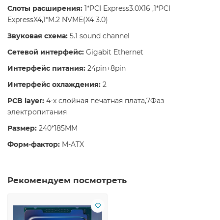
Слоты расширения:
1*PCI Express3.0X16 ,1*PCI
ExpressX4,1*M.2 NVME(X4 3.0)
Звуковая схема:
5.1 sound channel
Сетевой интерфейс:
Gigabit Ethernet
Интерфейс питания:
24pin+8pin
Интерфейс охлаждения:
2
PCB layer:
4-х слойная печатная плата,7Фаз
электропитания
Размер:
240*185MM
Форм-фактор:
M-ATX
Рекомендуем посмотреть