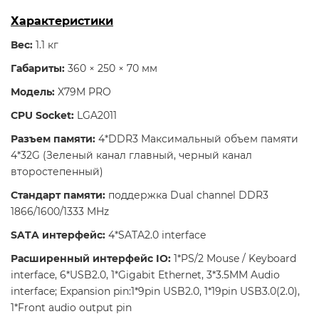
Характеристики
Вес:
1.1 кг
Габариты:
360 × 250 × 70 мм
Модель:
X79M PRO
CPU Socket:
LGA2011
Разъем памяти:
4*DDR3 Максимальный объем памяти
4*32G (Зеленый канал главный, черный канал
второстепенный)
Стандарт памяти:
поддержка Dual channel DDR3
1866/1600/1333 MHz
SATA интерфейс:
4*SATA2.0 interface
Расширенный интерфейс IO:
1*PS/2 Mouse / Keyboard
interface, 6*USB2.0, 1*Gigabit Ethernet, 3*3.5MM Audio
interface; Expansion pin:1*9pin USB2.0, 1*19pin USB3.0(2.0),
1*Front audio output pin