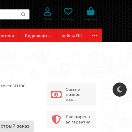
Войти
Закладки
Корзина
пители
Видеокарты
Кейсы ПК
 microSD 10C
Самые
низкие
цены
Расширенн
ая гарантия
стрый заказ