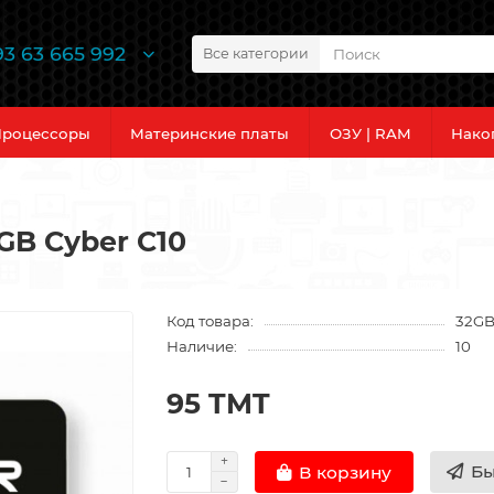
93 63 665 992
Все категории
роцессоры
Материнские платы
ОЗУ | RAM
Нако
GB Cyber C10
Код товара:
32GB
Наличие:
10
95 TMT
Бы
В корзину