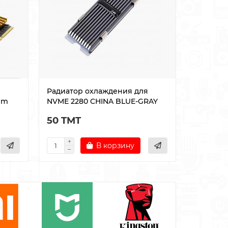
я
Радиатор охлаждения для
Карта п
im
NVME 2280 CHINA BLUE-GRAY
Kingston
50 TMT
120 TM
В корзину