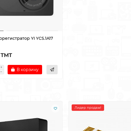
регистратор YI YCS.1A17
 TMT
В корзину
Лидер продаж!