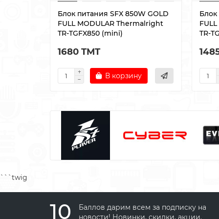
Блок питания SFX 850W GOLD
Блок
FULL MODULAR Thermalright
FULL
TR-TGFX850 (mini)
TR-TG
1680 TMT
148
В корзину
```twig
10
Баллов дарим всем за подписку на
новости! Новинки, скидки, акции.