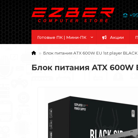
+9
Готовые ПК | Мини-ПК
Акции
П
Блок питания ATX 600W EU 1st player BLACK
Блок питания ATX 600W E