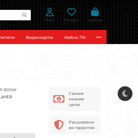
Войти
Закладки
Корзина
пители
Видеокарты
Кейсы ПК
SR-600W
Самые
LAYER
низкие
цены
Расширенн
ая гарантия