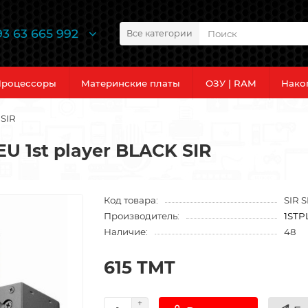
93 63 665 992
Все категории
роцессоры
Материнские платы
ОЗУ | RAM
Нако
 SIR
U 1st player BLACK SIR
Код товара:
SIR 
Производитель:
1STP
Наличие:
48
615 TMT