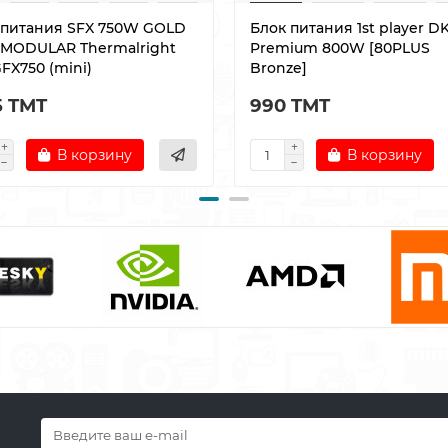
 питания SFX 750W GOLD
Блок питания 1st player D
 MODULAR Thermalright
Premium 800W [80PLUS
FX750 (mini)
Bronze]
5 TMT
990 TMT
В корзину
В корзину