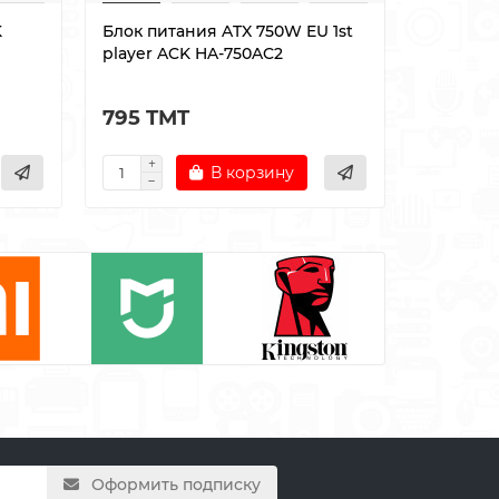
K
Блок питания ATX 750W EU 1st
Блок пи
player ACK HA-750AC2
Thermalt
795 TMT
750 T
В корзину
Оформить подписку